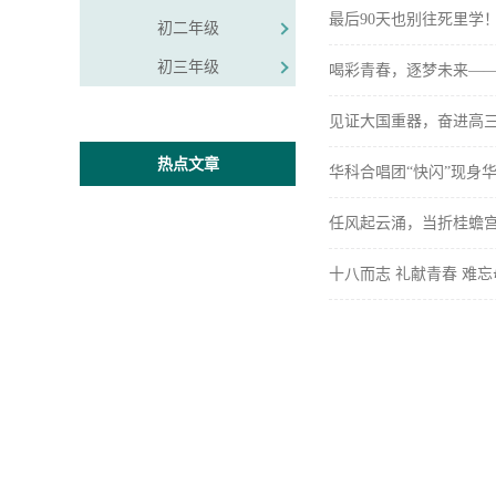
最后90天也别往死里学
初二年级
初三年级
喝彩青春，逐梦未来——
见证大国重器，奋进高三
热点文章
华科合唱团“快闪”现身
任风起云涌，当折桂蟾
十八而志 礼献青春 难忘