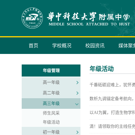
首页
学校概况
校园资讯
媒体聚
年级活动
年级管理
高一年级
千番砥砺迎难上，犹怀
高二年级
数析九调锚定备考航向
高三年级
以AI为翼，打造生物学
师生风采
年级活动
滴！请领取你的主线任务
初一年级