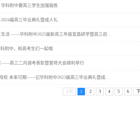
！华科附中要高三学生加强锻炼
2024届高三毕业典礼暨成人礼
生活 ——华科附中2025届新高三年级宜昌研学暨高三启…
华科附中，和高考生们一起唱
宫——高三二月调考表彰暨誓师大会顺利举行
母校 未来可期——记华科附中2023届高三毕业典礼暨成…
2
3
4
5
6
上页
1