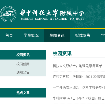
首页
学校概况
校园资讯
媒体聚焦
学
校园资讯
校园资讯
校园新闻
科技人文双结合，地理元思备高考
通知公告
连续第五届！华科附中2024-202
一年开两次运动会，这所学校是华
热点文章
华科附中5月1日下午2:30校园开